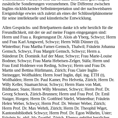
zusätzliche Sondierungen vorzunehmen. Die Differenz zwischen
Inglins rückblickender Selbstinterpretation und der nachweisbaren
Ereignisfolge erwies sich zuletzt als eines der Schlüsselphänomene
für seine intellektuelle und künstlerische Entwicklung.
Allen Gesprächs- und Briefpartnern danke ich sehr herzlich für die
Freundlichkeit, mit der sie auf meine Fragen eingegangen sind:
Herrn und Frau a. Regierungsrat Dr. Alois ab Yberg, Schwyz; Herrn
und Frau Karl Amgwerd, Schwyz; Herrn Willi Dünner (t),
Winterthur; Frau Martha Farner-Gemsch, Thalwil; Fräulein Johanna
Gemsch, Schwyz, Frau Margrit Gemsch, Schwyz; Herrn a.
Ständerat Dr. Dominik Auf der Maur, Schwyz; Frau Marie-Louise
Bodmer, Schwyz; Frau Marta Hebeisen-Zelger, Stäfa; Herrn und
Frau Emil Holdener-von Reding, Schwyz; Herrn und Frau Dr.
Martin und Bettina Hürlimann, Zürich; Frau Claire Inglin-
Steinegger, Wolfhalden; Herrn Josef Inglin, dipl. ing. ETH (t),
Wolfhalden; Herrn Dr. Paul Kamer, Pro Helvetia, Zürich; Herrn Dr.
Willy Keller, Staatsarchivar, Schwyz; Herrn Hans von Matt,
Bildhauer, Stans; Herrn Willy Messmer, Schwyz; Herrn Prof. Dr.
Georg Schoeck, Zürich-Brunnen; Herrn und Frau Prof. Dr. Emil
Staiger, Horgen; Herrn Dr. Gottfried Stiefel, Winterthur; Fräulein
Helen Weber, Schwyz; Herrn Prof. Dr. Werner Weber, Zürich;
Herrn Prof. Dr. Max Wehrli, Zürich; Herrn Dr. Theophil Wiget,
Kantonsbibliothek Schwyz; Herrn Prof. Dr. Egon Wilhelm, Uster;
Fräulein lic. phil. Ida Zweifel, Zürich. Ebenso gebührt herzlicher