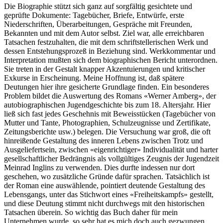
Die Biographie stützt sich ganz auf sorgfältig gesichtete und
geprüfte Dokumente: Tagebücher, Briefe, Entwürfe, erste
Niederschriften, Überarbeitungen, Gespräche mit Freunden,
Bekannten und mit dem Autor selbst. Ziel war, alle erreichbaren
Tatsachen festzuhalten, die mit dem schriftstellerischen Werk und
dessen Entstehungsprozeß in Beziehung sind. Werkkommentar und
Interpretation mußten sich dem biographischen Bericht unterordnen.
Sie treten in der Gestalt knapper Akzentuierungen und kritischer
Exkurse in Erscheinung. Meine Hoffnung ist, daß spätere
Deutungen hier ihre gesicherte Grundlage finden. Ein besonderes
Problem bildet die Auswertung des Romans «Werner Amberg», der
autobiographischen Jugendgeschichte bis zum 18. Altersjahr. Hier
ließ sich fast jedes Geschehnis mit Beweisstücken (Tagebücher von
Mutter und Tante, Photographien, Schulzeugnisse und Zertifikate,
Zeitungsberichte usw.) belegen. Die Versuchung war groß, die oft
hinreißende Gestaltung des inneren Lebens zwischen Trotz und
Ausgeliefertsein, zwischen «eigenrichtiger» Individualität und harter
gesellschaftlicher Bedrängnis als vollgültiges Zeugnis der Jugendzeit
Meinrad Inglins zu verwenden. Dies durfte indessen nur dort
geschehen, wo zusätzliche Gründe dafür sprachen. Tatsächlich ist
der Roman eine auswählende, pointiert deutende Gestaltung des
Lebensgangs, unter das Stichwort eines «Freiheitskampfs» gestellt,
und diese Deutung stimmt nicht durchwegs mit den historischen
Tatsachen überein. So wichtig das Buch daher für mein
Unternehmen wurde, so sehr hat es mich doch auch gezwungen,