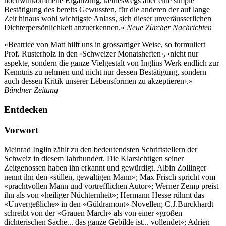
hochwillkommene Ergänzung, keineswegs aber eine simple
Bestätigung des bereits Gewussten, für die anderen der auf lange
Zeit hinaus wohl wichtigste Anlass, sich dieser unveräusserlichen
Dichterpersönlichkeit anzuerkennen.»
Neue Zürcher Nachrichten
«Beatrice von Matt hilft uns in grossartiger Weise, so formuliert
Prof. Rusterholz in den ‹Schweizer Monatsheften›, ‹nicht nur
aspekte, sondern die ganze Vielgestalt von Inglins Werk endlich zur
Kenntnis zu nehmen und nicht nur dessen Bestätigung, sondern
auch dessen Kritik unserer Lebensformen zu akzeptieren›.»
Bündner Zeitung
Entdecken
Vorwort
Meinrad Inglin zählt zu den bedeutendsten Schriftstellern der
Schweiz in diesem Jahrhundert. Die Klarsichtigen seiner
Zeitgenossen haben ihn erkannt und gewürdigt. Albin Zollinger
nennt ihn den «stillen, gewaltigen Mann»; Max Frisch spricht vom
«prachtvollen Mann und vortrefflichen Autor»; Werner Zemp preist
ihn als von «heiliger Nüchternheit»; Hermann Hesse rühmt das
«Unvergeßliche» in den «Güldramont»-Novellen; C.J.Burckhardt
schreibt von der «Grauen March» als von einer «großen
dichterischen Sache... das ganze Gebilde ist... vollendet»; Adrien