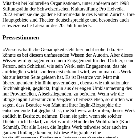
Mitarbeit bei kulturellen Organisationen, unter anderem seit 1998
Stiftungsrätin der Schweizerischen Kulturstiftung Pro Helvetia.
2022 erhielt sie die goldene Ehrenmedaille des Kanton Zürichs. Ihre
Hauptgebiete sind Theater, deutschsprachige und besonders auch
schweizerische Literatur des 20. Jahrhunderts.
Pressestimmen
«Wissenschaftliche Genauigkeit steht hier nicht isoliert da. Sie
könnte es bei diesem umfassenden Wissen der Autorin. Aber dieses
Wissen wird getragen von einem Engagement für den Dichter, seine
Person, sein Schicksal wie sein Werk, sein Engagement, das nie
aufdringlich wirkt, sondern erst erkannt wird, wenn man das Werk
bis zur letzten Seite gelesen hat. Es ist Beatrice von Matt mit
überzeugendem Einfühlungsvermögen, ebenso wie mit rationaler
Stichhaltigkeit, geglückt, Inglin aus der engen Umklammerung des
nur Provinziellen, Abseitsliegenden, zu befreien. Wenn wir die
übrige Inglin-Literatur zum Vergleich herbeizziehen, so dürften wir
sagen, dass Beatrice von Matt mit ihrer Inglin-Biographie die
entscheidende Tat geglückt ist, die Schweiz aufzurufen, dieses Werk
endlich in Besitz zu nehmen. Denn sie geht, wenn sie solcher
Dichter nicht bedarf, zuletzt ‹vor die Hunde der Wohlfrahrt› (Karl
Schmid). Für alle Leser, die Inglins Werk teilweise oder auch im
ganzen Umfange kennen, ist diese Biographie eine