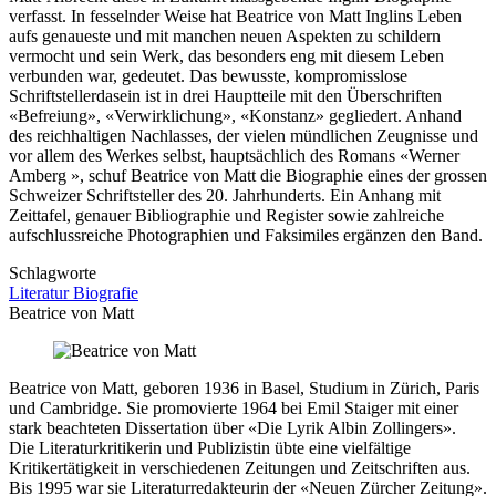
verfasst. In fesselnder Weise hat Beatrice von Matt Inglins Leben
aufs genaueste und mit manchen neuen Aspekten zu schildern
vermocht und sein Werk, das besonders eng mit diesem Leben
verbunden war, gedeutet. Das bewusste, kompromisslose
Schriftstellerdasein ist in drei Hauptteile mit den Überschriften
«Befreiung», «Verwirklichung», «Konstanz» gegliedert. Anhand
des reichhaltigen Nachlasses, der vielen mündlichen Zeugnisse und
vor allem des Werkes selbst, hauptsächlich des Romans «Werner
Amberg », schuf Beatrice von Matt die Biographie eines der grossen
Schweizer Schriftsteller des 20. Jahrhunderts. Ein Anhang mit
Zeittafel, genauer Bibliographie und Register sowie zahlreiche
aufschlussreiche Photographien und Faksimiles ergänzen den Band.
Schlagworte
Literatur
Biografie
Beatrice von Matt
Beatrice von Matt, geboren 1936 in Basel, Studium in Zürich, Paris
und Cambridge. Sie promovierte 1964 bei Emil Staiger mit einer
stark beachteten Dissertation über «Die Lyrik Albin Zollingers».
Die Literaturkritikerin und Publizistin übte eine vielfältige
Kritikertätigkeit in verschiedenen Zeitungen und Zeitschriften aus.
Bis 1995 war sie Literaturredakteurin der «Neuen Zürcher Zeitung».