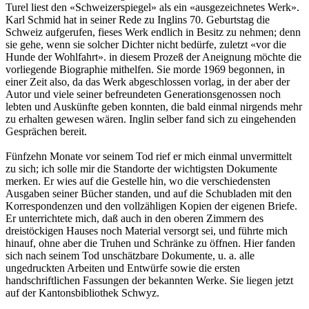
Turel liest den «Schweizerspiegel» als ein «ausgezeichnetes Werk».
Karl Schmid hat in seiner Rede zu Inglins 70. Geburtstag die
Schweiz aufgerufen, fieses Werk endlich in Besitz zu nehmen; denn
sie gehe, wenn sie solcher Dichter nicht bedürfe, zuletzt «vor die
Hunde der Wohlfahrt». in diesem Prozeß der Aneignung möchte die
vorliegende Biographie mithelfen. Sie morde 1969 begonnen, in
einer Zeit also, da das Werk abgeschlossen vorlag, in der aber der
Autor und viele seiner befreundeten Generationsgenossen noch
lebten und Auskünfte geben konnten, die bald einmal nirgends mehr
zu erhalten gewesen wären. Inglin selber fand sich zu eingehenden
Gesprächen bereit.
Fünfzehn Monate vor seinem Tod rief er mich einmal unvermittelt
zu sich; ich solle mir die Standorte der wichtigsten Dokumente
merken. Er wies auf die Gestelle hin, wo die verschiedensten
Ausgaben seiner Bücher standen, und auf die Schubladen mit den
Korrespondenzen und den vollzähligen Kopien der eigenen Briefe.
Er unterrichtete mich, daß auch in den oberen Zimmern des
dreistöckigen Hauses noch Material versorgt sei, und führte mich
hinauf, ohne aber die Truhen und Schränke zu öffnen. Hier fanden
sich nach seinem Tod unschätzbare Dokumente, u. a. alle
ungedruckten Arbeiten und Entwürfe sowie die ersten
handschriftlichen Fassungen der bekannten Werke. Sie liegen jetzt
auf der Kantonsbibliothek Schwyz.