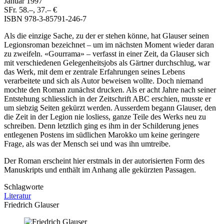
Januar 1997
SFr. 58.–, 37.– €
ISBN
978-3-85791-246-7
Als die einzige Sache, zu der er stehen könne, hat Glauser seinen
Legionsroman bezeichnet – um im nächsten Moment wieder daran
zu zweifeln. «Gourrama» – verfasst in einer Zeit, da Glauser sich
mit verschiedenen Gelegenheitsjobs als Gärtner durchschlug, war
das Werk, mit dem er zentrale Erfahrungen seines Lebens
verarbeitete und sich als Autor beweisen wollte. Doch niemand
mochte den Roman zunächst drucken. Als er acht Jahre nach seiner
Entstehung schliesslich in der Zeitschrift ABC erschien, musste er
um siebzig Seiten gekürzt werden. Ausserdem begann Glauser, den
die Zeit in der Legion nie losliess, ganze Teile des Werks neu zu
schreiben. Denn letztlich ging es ihm in der Schilderung jenes
entlegenen Postens im südlichen Marokko um keine geringere
Frage, als was der Mensch sei und was ihn umtreibe.
Der Roman erscheint hier erstmals in der autorisierten Form des
Manuskripts und enthält im Anhang alle gekürzten Passagen.
Schlagworte
Literatur
Friedrich Glauser