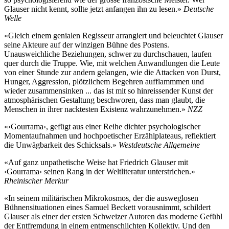
Glauser nicht kennt, sollte jetzt anfangen ihn zu lesen.»
Deutsche
Welle
«Gleich einem genialen Regisseur arrangiert und beleuchtet Glauser
seine Akteure auf der winzigen Bühne des Postens.
Unausweichliche Beziehungen, schwer zu durchschauen, laufen
quer durch die Truppe. Wie, mit welchen Anwandlungen die Leute
von einer Stunde zur andern gelangen, wie die Attacken von Durst,
Hunger, Aggression, plötzlichem Begehren aufflammmen und
wieder zusammensinken ... das ist mit so hinreissender Kunst der
atmosphärischen Gestaltung beschworen, dass man glaubt, die
Menschen in ihrer nacktesten Existenz wahrzunehmen.»
NZZ
«‹Gourrama›, gefügt aus einer Reihe dichter psychologischer
Momentaufnahmen und hochpoetischer Erzählplateaus, reflektiert
die Unwägbarkeit des Schicksals.»
Westdeutsche Allgemeine
«Auf ganz unpathetische Weise hat Friedrich Glauser mit
‹Gourrama› seinen Rang in der Weltliteratur unterstrichen.»
Rheinischer Merkur
«In seinem militärischen Mikrokosmos, der die ausweglosen
Bühnensituationen eines Samuel Beckett vorausnimmt, schildert
Glauser als einer der ersten Schweizer Autoren das moderne Gefühl
der Entfremdung in einem entmenschlichten Kollektiv. Und den