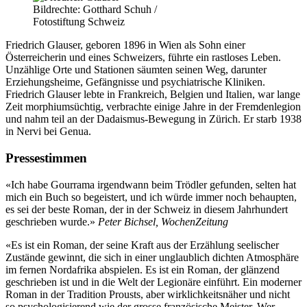
Bildrechte: Gotthard Schuh /
Fotostiftung Schweiz
Friedrich Glauser, geboren 1896 in Wien als Sohn einer
Österreicherin und eines Schweizers, führte ein rastloses Leben.
Unzählige Orte und Stationen säumten seinen Weg, darunter
Erziehungsheime, Gefängnisse und psychiatrische Kliniken.
Friedrich Glauser lebte in Frankreich, Belgien und Italien, war lange
Zeit morphiumsüchtig, verbrachte einige Jahre in der Fremdenlegion
und nahm teil an der Dadaismus-Bewegung in Zürich. Er starb 1938
in Nervi bei Genua.
Pressestimmen
«Ich habe Gourrama irgendwann beim Trödler gefunden, selten hat
mich ein Buch so begeistert, und ich würde immer noch behaupten,
es sei der beste Roman, der in der Schweiz in diesem Jahrhundert
geschrieben wurde.»
Peter Bichsel, WochenZeitung
«Es ist ein Roman, der seine Kraft aus der Erzählung seelischer
Zustände gewinnt, die sich in einer unglaublich dichten Atmosphäre
im fernen Nordafrika abspielen. Es ist ein Roman, der glänzend
geschrieben ist und in die Welt der Legionäre einführt. Ein moderner
Roman in der Tradition Prousts, aber wirklichkeitsnäher und nicht
so psychologisierend wie der grosse französische Meister. Wer