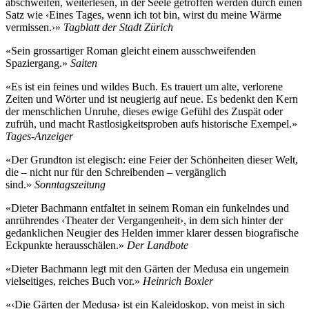
abschweifen, weiterlesen, in der Seele getroffen werden durch einen
Satz wie ‹Eines Tages, wenn ich tot bin, wirst du meine Wärme
vermissen.›»
Tagblatt der Stadt Zürich
«Sein grossartiger Roman gleicht einem ausschweifenden
Spaziergang.»
Saiten
«Es ist ein feines und wildes Buch. Es trauert um alte, verlorene
Zeiten und Wörter und ist neugierig auf neue. Es bedenkt den Kern
der menschlichen Unruhe, dieses ewige Gefühl des Zuspät oder
zufrüh, und macht Rastlosigkeitsproben aufs historische Exempel.»
Tages-Anzeiger
«Der Grundton ist elegisch: eine Feier der Schönheiten dieser Welt,
die – nicht nur für den Schreibenden – vergänglich
sind.»
Sonntagszeitung
«Dieter Bachmann entfaltet in seinem Roman ein funkelndes und
anrührendes ‹Theater der Vergangenheit›, in dem sich hinter der
gedanklichen Neugier des Helden immer klarer dessen biografische
Eckpunkte herausschälen.»
Der Landbote
«Dieter Bachmann legt mit den Gärten der Medusa ein ungemein
vielseitiges, reiches Buch vor.»
Heinrich Boxler
«‹Die Gärten der Medusa› ist ein Kaleidoskop, von meist in sich