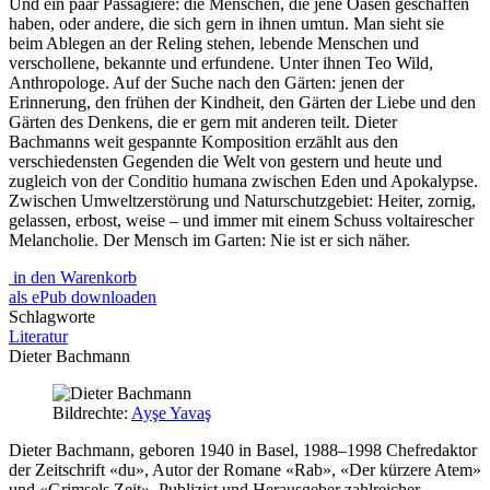
Und ein paar Passagiere: die Menschen, die jene Oasen geschaffen
haben, oder andere, die sich gern in ihnen umtun. Man sieht sie
beim Ablegen an der Reling stehen, lebende Menschen und
verschollene, bekannte und erfundene. Unter ihnen Teo Wild,
Anthropologe. Auf der Suche nach den Gärten: jenen der
Erinnerung, den frühen der Kindheit, den Gärten der Liebe und den
Gärten des Denkens, die er gern mit anderen teilt. Dieter
Bachmanns weit gespannte Komposition erzählt aus den
verschiedensten Gegenden die Welt von gestern und heute und
zugleich von der Conditio humana zwischen Eden und Apokalypse.
Zwischen Umweltzerstörung und Naturschutzgebiet: Heiter, zornig,
gelassen, erbost, weise – und immer mit einem Schuss voltairescher
Melancholie. Der Mensch im Garten: Nie ist er sich näher.
in den Warenkorb
als ePub downloaden
Schlagworte
Literatur
Dieter Bachmann
Bildrechte:
Ayşe Yavaş
Dieter Bachmann, geboren 1940 in Basel, 1988–1998 Chefredaktor
der Zeitschrift «du», Autor der Romane «Rab», «Der kürzere Atem»
und «Grimsels Zeit». Publizist und Herausgeber zahlreicher