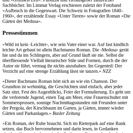
Sachbücher. Im Limmat Verlag erschienen zuletzt der Fotoband
«Aufbruch in die Gegenwart. Die Schweiz in Fotografien 1840–
1960», der erzählende Essay «Unter Tieren» sowie der Roman «Die
Gärten der Medusa».
Pressestimmen
«Wild ist kein ‹Leichter›, wie sein Vater einer war. Auf fast kindlich
leichte Art gebaut ist allein Bachmanns Roman. Die ‹Medusa› gerät
hie und da ins Schlingern, aber auf Grund läuft sie nie. Selbst die
überfliessende Vielfalt literarischer Stile und Formen, durch die der
Autor sie führt, vermag ihr nichts anzuhaben. Im Gegenteil: Der
Verzicht auf eine strenge Erzählung lässt sie tanzen.»
NZZ
«Dieter Bachmans Roman hört sich an wie ein Chanson. Der
Grundton ist wehmütig, die Geschichten sind einfach, aber jeder
Satz sitzt. Fest des Augenblicks, Feier der Formulierung. Es geht um
die verlorende Jugend, einen Tag am Meer, eine Frauenschulter mit
Sommersprossen, sonnige Nachmittagsstunden mit Freunden unter
der Pergola, der Kirschbaum im Garten, ja Gärten, immer wieder
Gärten und Parkanlagen.»
Basler Zeitung
«Ein Roman, der Ruhe braucht. Sich im Rieterpark auf eine Bank
setzen, das Buch hervornehmen und darin lesen, in Gedanken