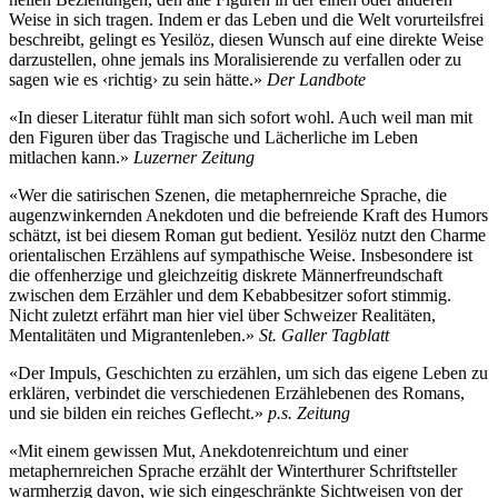
Weise in sich tragen. Indem er das Leben und die Welt vorurteilsfrei
beschreibt, gelingt es Yesilöz, diesen Wunsch auf eine direkte Weise
darzustellen, ohne jemals ins Moralisierende zu verfallen oder zu
sagen wie es ‹richtig› zu sein hätte.»
Der Landbote
«In dieser Literatur fühlt man sich sofort wohl. Auch weil man mit
den Figuren über das Tragische und Lächerliche im Leben
mitlachen kann.»
Luzerner Zeitung
«Wer die satirischen Szenen, die metaphernreiche Sprache, die
augenzwinkernden Anekdoten und die befreiende Kraft des Humors
schätzt, ist bei diesem Roman gut bedient. Yesilöz nutzt den Charme
orientalischen Erzählens auf sympathische Weise. Insbesondere ist
die offenherzige und gleichzeitig diskrete Männerfreundschaft
zwischen dem Erzähler und dem Kebabbesitzer sofort stimmig.
Nicht zuletzt erfährt man hier viel über Schweizer Realitäten,
Mentalitäten und Migrantenleben.»
St. Galler Tagblatt
«Der Impuls, Geschichten zu erzählen, um sich das eigene Leben zu
erklären, verbindet die verschiedenen Erzählebenen des Romans,
und sie bilden ein reiches Geflecht.»
p.s. Zeitung
«Mit einem gewissen Mut, Anekdotenreichtum und einer
metaphernreichen Sprache erzählt der Winterthurer Schriftsteller
warmherzig davon, wie sich eingeschränkte Sichtweisen von der