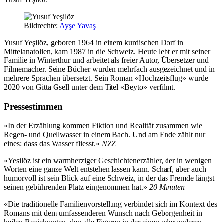
Bildrechte:
Ayşe Yavaş
Yusuf Yeşilöz, geboren 1964 in einem kurdischen Dorf in
Mittelanatolien, kam 1987 in die Schweiz. Heute lebt er mit seiner
Familie in Winterthur und arbeitet als freier Autor, Übersetzer und
Filmemacher. Seine Bücher wurden mehrfach ausgezeichnet und in
mehrere Sprachen übersetzt. Sein Roman «Hochzeitsflug» wurde
2020 von Gitta Gsell unter dem Titel «Beyto» verfilmt.
Pressestimmen
«In der Erzählung kommen Fiktion und Realität zusammen wie
Regen- und Quellwasser in einem Bach. Und am Ende zählt nur
eines: dass das Wasser fliesst.»
NZZ
«Yesilöz ist ein warmherziger Geschichtenerzähler, der in wenigen
Worten eine ganze Welt entstehen lassen kann. Scharf, aber auch
humorvoll ist sein Blick auf eine Schweiz, in der das Fremde längst
seinen gebührenden Platz eingenommen hat.»
20 Minuten
«Die traditionelle Familienvorstellung verbindet sich im Kontext des
Romans mit dem umfassenderen Wunsch nach Geborgenheit in
heilen Beziehungen, den alle Figuren in der einen oder anderen