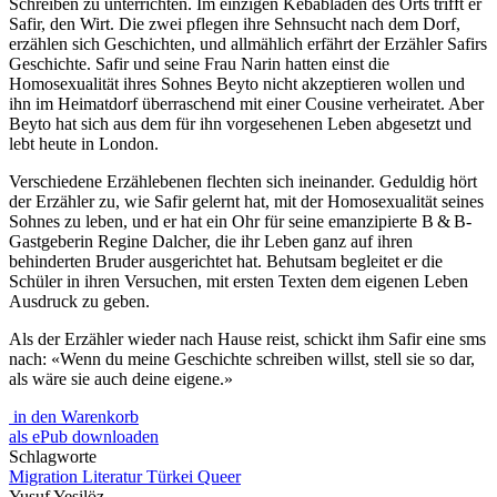
Schreiben zu unterrichten. Im einzigen Kebabladen des Orts trifft er
Safir, den Wirt. Die zwei pflegen ihre Sehnsucht nach dem Dorf,
erzählen sich Geschichten, und allmählich erfährt der Erzähler Safirs
Geschichte. Safir und seine Frau Narin hatten einst die
Homosexualität ihres Sohnes Beyto nicht akzeptieren wollen und
ihn im Heimatdorf überraschend mit einer Cousine verheiratet. Aber
Beyto hat sich aus dem für ihn vorgesehenen Leben abgesetzt und
lebt heute in London.
Verschiedene Erzählebenen flechten sich ineinander. Geduldig hört
der Erzähler zu, wie Safir gelernt hat, mit der Homosexualität seines
Sohnes zu leben, und er hat ein Ohr für seine emanzipierte B & B-
Gastgeberin Regine Dalcher, die ihr Leben ganz auf ihren
behinderten Bruder ausgerichtet hat. Behutsam begleitet er die
Schüler in ihren Versuchen, mit ersten Texten dem eigenen Leben
Ausdruck zu geben.
Als der Erzähler wieder nach Hause reist, schickt ihm Safir eine sms
nach: «Wenn du meine Geschichte schreiben willst, stell sie so dar,
als wäre sie auch deine eigene.»
in den Warenkorb
als ePub downloaden
Schlagworte
Migration
Literatur
Türkei
Queer
Yusuf Yeşilöz