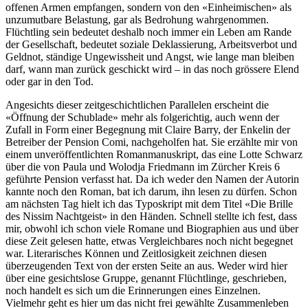
offenen Armen empfangen, sondern von den «Einheimischen» als
unzumutbare Belastung, gar als Bedrohung wahrgenommen.
Flüchtling sein bedeutet deshalb noch immer ein Leben am Rande
der Gesellschaft, bedeutet soziale Deklassierung, Arbeitsverbot und
Geldnot, ständige Ungewissheit und Angst, wie lange man bleiben
darf, wann man zurück geschickt wird – in das noch grössere Elend
oder gar in den Tod.
Angesichts dieser zeitgeschichtlichen Parallelen erscheint die
«Öffnung der Schublade» mehr als folgerichtig, auch wenn der
Zufall in Form einer Begegnung mit Claire Barry, der Enkelin der
Betreiber der Pension Comi, nachgeholfen hat. Sie erzählte mir von
einem unveröffentlichten Romanmanuskript, das eine Lotte Schwarz
über die von Paula und Wolodja Friedmann im Zürcher Kreis 6
geführte Pension verfasst hat. Da ich weder den Namen der Autorin
kannte noch den Roman, bat ich darum, ihn lesen zu dürfen. Schon
am nächsten Tag hielt ich das Typoskript mit dem Titel «Die Brille
des Nissim Nachtgeist» in den Händen. Schnell stellte ich fest, dass
mir, obwohl ich schon viele Romane und Biographien aus und über
diese Zeit gelesen hatte, etwas Vergleichbares noch nicht begegnet
war. Literarisches Können und Zeitlosigkeit zeichnen diesen
überzeugenden Text von der ersten Seite an aus. Weder wird hier
über eine gesichtslose Gruppe, genannt Flüchtlinge, geschrieben,
noch handelt es sich um die Erinnerungen eines Einzelnen.
Vielmehr geht es hier um das nicht frei gewählte Zusammenleben