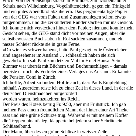
Fracht von der Steilshoperstrasse in Barmbek zum Möbelhändler
Schulz nach Wilhelmsburg, Vogelhüttendeich, gegen ein Trinkgeld
und ein gutes Abendbrot abzuliefern. Das pergamentartige Papier
von der GEG war vom Falten und Zusammenlegen schon etwas
mitgenommen, und die zerknitterten Ränder stachen mir ins Gesicht.
Ich konnte mich verstecken hinter dem Papier; niemand konnte mein
Gesicht sehen, die GEG stand dicht vor meinen Augen, aber die
selbstbewussten Buchstaben in Rot sackten zusammen, und ein
nasser Schleier rückte sie in graue Ferne.
«Du wirst es schwer haben», hatte Paul gesagt, «die Österreicher
sind angesehener im Ausland … schliesslich haben sie sich
gewehrt.» Ich sah Paul zum letzten Mal im Hotel Hansa. Sein
Zimmer war übersät mit Büchern und Buchumschlägen – damals
bereiste er noch als Vertreter eines Verlages das Ausland. Er kannte
die Pension Comi in Zürich.
Ich hoffte, Arbeit zu finden. Hoffte auch, dass Pauls Empfehlung
mithalf. Ausserdem reiste ich zu einer Zeit in dieses Land, in der alle
deutschen Dienstmädchen aufgefordert
worden waren, heimzukehren ins Reich.
Der Preis des Hotels betrug Fr. 9.50, aber mit Frühstück. Ich gab
meinen Pass einem freundlichen Mann, der hinter einer Art Theke
sass und eine grüne Schürze trug. Während er mit meinem Koffer
die Treppen hinaufstieg, klapperte bei jedem seiner Schritte ein
Schlüsselbund.
Der Mann, über dessen grüne Schürze in weisser Zeile