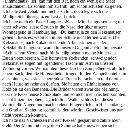
«Limmathaus» lief, gab mir den Rat, noch ein wenig die Stadt
anzuschauen. Es schien ihm zu früh, um schon schlafen zu gehen.
Ich hätte Zeit gehabt und nichts zu tun, doch legte sich die
Müdigkeit in ihrer ganzen Last auf mich.
Ich hatte noch ein Paket Langnese-Keks. Mit «Langnese» stieg mir
jener schwere, süsse Geruch in die Nase, der über unserer
Wohngegend in Hamburg lag. «Du kannst ja zu den Keksmäusen
gehen», hiess es, wenn ich in der Schule nicht lernen wollte. Die
Keksmäuse, nach Kakao riechende Arbeiterinnen aus der
Keksfabrik Langnese, waren in unserer Gegend auch Uhrenersatz.
«Ach, schon Viertel nach fünf», eilig begann meine Mutter das
Essen vorzubereiten. Die heimwärts strebenden, schweigenden
Keksmäuse zogen mit irgendeiner Tasche am Arm an unserer
Wohnung vorbei. Wir nannten diese Taschen Zampelbeutel, ähnlich
jenem Sack, den die Hafenarbeiter trugen. In den Zampelbeutel kam
alles hinein, was sie als herrenlose Fracht betrachteten und darum
nach Hause mitnehmen durften. Sie hatten ein Einheitsmass von
Holz bis zu den Bananen. Die Brüder waren zwar der Meinung,
dass die Keksmäuse Schokolade und so nicht mehr riechen könnten,
«steht ihnen hier oben, sag ich dir». Walter schloss bei diesen
Worten die Augen und machte einen Fingerstrich am Hals entlang,
ein Grad an Sättigung jedenfalls, den wir drei Geschwister uns gar
nicht vorstellen konnten.
Ich hatte das Nachtessen mit den Keksen gespart und zählte mein
Geld. Der Mann mit der grünen Schürze hatte inzwischen sicher