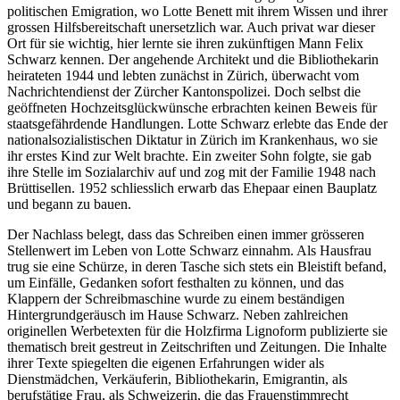
politischen Emigration, wo Lotte Benett mit ihrem Wissen und ihrer
grossen Hilfsbereitschaft unersetzlich war. Auch privat war dieser
Ort für sie wichtig, hier lernte sie ihren zukünftigen Mann Felix
Schwarz kennen. Der angehende Architekt und die Bibliothekarin
heirateten 1944 und lebten zunächst in Zürich, überwacht vom
Nachrichtendienst der Zürcher Kantonspolizei. Doch selbst die
geöffneten Hochzeitsglückwünsche erbrachten keinen Beweis für
staatsgefährdende Handlungen. Lotte Schwarz erlebte das Ende der
nationalsozialistischen Diktatur in Zürich im Krankenhaus, wo sie
ihr erstes Kind zur Welt brachte. Ein zweiter Sohn folgte, sie gab
ihre Stelle im Sozialarchiv auf und zog mit der Familie 1948 nach
Brüttisellen. 1952 schliesslich erwarb das Ehepaar einen Bauplatz
und begann zu bauen.
Der Nachlass belegt, dass das Schreiben einen immer grösseren
Stellenwert im Leben von Lotte Schwarz einnahm. Als Hausfrau
trug sie eine Schürze, in deren Tasche sich stets ein Bleistift befand,
um Einfälle, Gedanken sofort festhalten zu können, und das
Klappern der Schreibmaschine wurde zu einem beständigen
Hintergrundgeräusch im Hause Schwarz. Neben zahlreichen
originellen Werbetexten für die Holzfirma Lignoform publizierte sie
thematisch breit gestreut in Zeitschriften und Zeitungen. Die Inhalte
ihrer Texte spiegelten die eigenen Erfahrungen wider als
Dienstmädchen, Verkäuferin, Bibliothekarin, Emigrantin, als
berufstätige Frau, als Schweizerin, die das Frauenstimmrecht