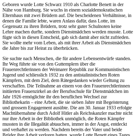
Geboren wurde Lotte Schwarz 1910 als Charlotte Benett in der
Nähe von Hamburg. Sie wuchs in einem sozialdemokratischen
Elternhaus mit zwei Brüdern auf. Die bescheidenen Verhältnisse, in
denen die Familie lebte, waren Anlass dafür, dass Lotte, im
Gegensatz zu ihren Brüdern, trotz sehr guter Schulnoten keine
Lehre machen durfte, sondern Dienstmädchen werden musste. Lotte
fügte sich in diesen Entscheid, gab sich damit aber nicht zufrieden.
Sie wollte mehr vom Leben, als mit ihrer Arbeit als Dienstmädchen
die Jahre bis zur Heirat zu überbrücken.
Sie suchte nach Menschen, die für andere Lebensentwürfe standen.
Ihr Weg führte sie von den Guttemplern über die
Frauenrechtlerinnen der Weimarer Republik zur Kommunistischen
Jugend und schliesslich 1932 zu den antistalinistischen Roten
Kämpfern, mit dem Ziel, dem Rätegedanken wieder Geltung zu
verschaffen. Die Teilnahme an einem von den Frauenrechtlerinnen
initiierten Frauenzirkel an der Berufsschule für Dienstmädchen im
Jahr 1926 ermöglichte ihr den beruflichen Wechsel zur
Bibliothekarin – eine Arbeit, die sie sieben Jahre mit Begeisterung
und grossem Engagement ausübte. Die am 30. Januar 1933 erfolgte
Machtübernahme durch Adolf Hitler als Reichskanzler machte nicht
nur ihre Arbeit in der Bibliothek unmöglich, die Roten Kämpfer
mussten in die Illegalität abtauchen, immer in der Angst, entdeckt
und verhaftet zu werden. Nachdem bereits der Vater und beide
Brüder ihre Arbeit verloren hatten, wurde Lotte Benett eines Tages