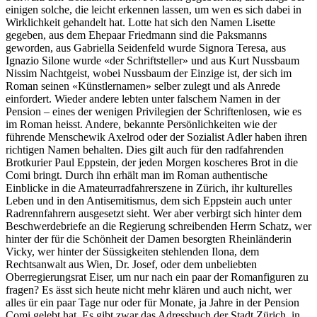
einigen solche, die leicht erkennen lassen, um wen es sich dabei in
Wirklichkeit gehandelt hat. Lotte hat sich den Namen Lisette
gegeben, aus dem Ehepaar Friedmann sind die Paksmanns
geworden, aus Gabriella Seidenfeld wurde Signora Teresa, aus
Ignazio Silone wurde «der Schriftsteller» und aus Kurt Nussbaum
Nissim Nachtgeist, wobei Nussbaum der Einzige ist, der sich im
Roman seinen «Künstlernamen» selber zulegt und als Anrede
einfordert. Wieder andere lebten unter falschem Namen in der
Pension – eines der wenigen Privilegien der Schriftenlosen, wie es
im Roman heisst. Andere, bekannte Persönlichkeiten wie der
führende Menschewik Axelrod oder der Sozialist Adler haben ihren
richtigen Namen behalten. Dies gilt auch für den radfahrenden
Brotkurier Paul Eppstein, der jeden Morgen koscheres Brot in die
Comi bringt. Durch ihn erhält man im Roman authentische
Einblicke in die Amateurradfahrerszene in Zürich, ihr kulturelles
Leben und in den Antisemitismus, dem sich Eppstein auch unter
Radrennfahrern ausgesetzt sieht. Wer aber verbirgt sich hinter dem
Beschwerdebriefe an die Regierung schreibenden Herrn Schatz, wer
hinter der für die Schönheit der Damen besorgten Rheinländerin
Vicky, wer hinter der Süssigkeiten stehlenden Ilona, dem
Rechtsanwalt aus Wien, Dr. Josef, oder dem unbeliebten
Oberregierungsrat Eiser, um nur nach ein paar der Romanfiguren zu
fragen? Es ässt sich heute nicht mehr klären und auch nicht, wer
alles ür ein paar Tage nur oder für Monate, ja Jahre in der Pension
Comi gelebt hat. Es gibt zwar das Adressbuch der Stadt Zürich, in