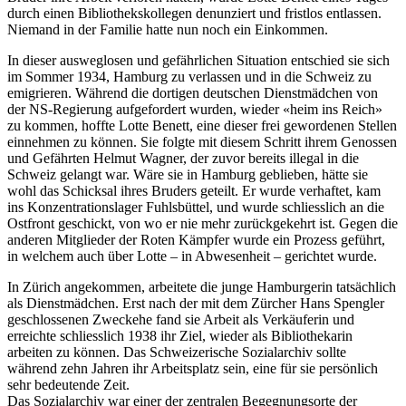
durch einen Bibliothekskollegen denunziert und fristlos entlassen.
Niemand in der Familie hatte nun noch ein Einkommen.
In dieser ausweglosen und gefährlichen Situation entschied sie sich
im Sommer 1934, Hamburg zu verlassen und in die Schweiz zu
emigrieren. Während die dortigen deutschen Dienstmädchen von
der NS-Regierung aufgefordert wurden, wieder «heim ins Reich»
zu kommen, hoffte Lotte Benett, eine dieser frei gewordenen Stellen
einnehmen zu können. Sie folgte mit diesem Schritt ihrem Genossen
und Gefährten Helmut Wagner, der zuvor bereits illegal in die
Schweiz gelangt war. Wäre sie in Hamburg geblieben, hätte sie
wohl das Schicksal ihres Bruders geteilt. Er wurde verhaftet, kam
ins Konzentrationslager Fuhlsbüttel, und wurde schliesslich an die
Ostfront geschickt, von wo er nie mehr zurückgekehrt ist. Gegen die
anderen Mitglieder der Roten Kämpfer wurde ein Prozess geführt,
in welchem auch über Lotte – in Abwesenheit – gerichtet wurde.
In Zürich angekommen, arbeitete die junge Hamburgerin tatsächlich
als Dienstmädchen. Erst nach der mit dem Zürcher Hans Spengler
geschlossenen Zweckehe fand sie Arbeit als Verkäuferin und
erreichte schliesslich 1938 ihr Ziel, wieder als Bibliothekarin
arbeiten zu können. Das Schweizerische Sozialarchiv sollte
während zehn Jahren ihr Arbeitsplatz sein, eine für sie persönlich
sehr bedeutende Zeit.
Das Sozialarchiv war einer der zentralen Begegnungsorte der