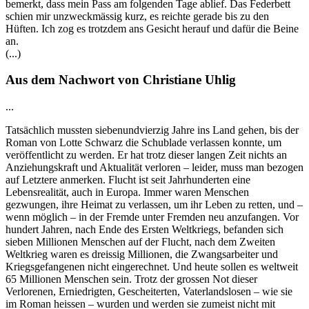
bemerkt, dass mein Pass am folgenden Tage ablief. Das Federbett
schien mir unzweckmässig kurz, es reichte gerade bis zu den
Hüften. Ich zog es trotzdem ans Gesicht herauf und dafür die Beine
an.
(...)
Aus dem Nachwort von Christiane Uhlig
...
Tatsächlich mussten siebenundvierzig Jahre ins Land gehen, bis der
Roman von Lotte Schwarz die Schublade verlassen konnte, um
veröffentlicht zu werden. Er hat trotz dieser langen Zeit nichts an
Anziehungskraft und Aktualität verloren – leider, muss man bezogen
auf Letztere anmerken. Flucht ist seit Jahrhunderten eine
Lebensrealität, auch in Europa. Immer waren Menschen
gezwungen, ihre Heimat zu verlassen, um ihr Leben zu retten, und –
wenn möglich – in der Fremde unter Fremden neu anzufangen. Vor
hundert Jahren, nach Ende des Ersten Weltkriegs, befanden sich
sieben Millionen Menschen auf der Flucht, nach dem Zweiten
Weltkrieg waren es dreissig Millionen, die Zwangsarbeiter und
Kriegsgefangenen nicht eingerechnet. Und heute sollen es weltweit
65 Millionen Menschen sein. Trotz der grossen Not dieser
Verlorenen, Erniedrigten, Gescheiterten, Vaterlandslosen – wie sie
im Roman heissen – wurden und werden sie zumeist nicht mit