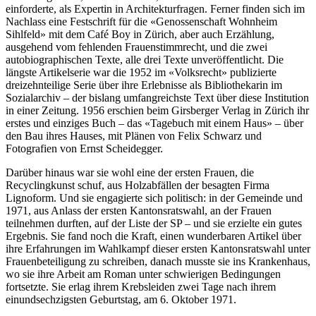
einforderte, als Expertin in Architekturfragen. Ferner finden sich im
Nachlass eine Festschrift für die «Genossenschaft Wohnheim
Sihlfeld» mit dem Café Boy in Zürich, aber auch Erzählung,
ausgehend vom fehlenden Frauenstimmrecht, und die zwei
autobiographischen Texte, alle drei Texte unveröffentlicht. Die
längste Artikelserie war die 1952 im «Volksrecht» publizierte
dreizehnteilige Serie über ihre Erlebnisse als Bibliothekarin im
Sozialarchiv – der bislang umfangreichste Text über diese Institution
in einer Zeitung. 1956 erschien beim Girsberger Verlag in Zürich ihr
erstes und einziges Buch – das «Tagebuch mit einem Haus» – über
den Bau ihres Hauses, mit Plänen von Felix Schwarz und
Fotografien von Ernst Scheidegger.
Darüber hinaus war sie wohl eine der ersten Frauen, die
Recyclingkunst schuf, aus Holzabfällen der besagten Firma
Lignoform. Und sie engagierte sich politisch: in der Gemeinde und
1971, aus Anlass der ersten Kantonsratswahl, an der Frauen
teilnehmen durften, auf der Liste der SP – und sie erzielte ein gutes
Ergebnis. Sie fand noch die Kraft, einen wunderbaren Artikel über
ihre Erfahrungen im Wahlkampf dieser ersten Kantonsratswahl unter
Frauenbeteiligung zu schreiben, danach musste sie ins Krankenhaus,
wo sie ihre Arbeit am Roman unter schwierigen Bedingungen
fortsetzte. Sie erlag ihrem Krebsleiden zwei Tage nach ihrem
einundsechzigsten Geburtstag, am 6. Oktober 1971.