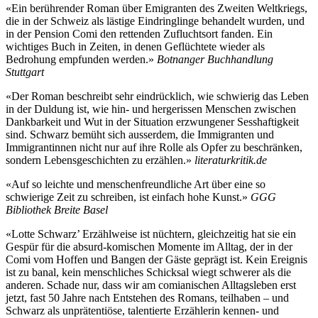
«Ein berührender Roman über Emigranten des Zweiten Weltkriegs,
die in der Schweiz als lästige Eindringlinge behandelt wurden, und
in der Pension Comi den rettenden Zufluchtsort fanden. Ein
wichtiges Buch in Zeiten, in denen Geflüchtete wieder als
Bedrohung empfunden werden.»
Botnanger Buchhandlung
Stuttgart
«Der Roman beschreibt sehr eindrücklich, wie schwierig das Leben
in der Duldung ist, wie hin- und hergerissen Menschen zwischen
Dankbarkeit und Wut in der Situation erzwungener Sesshaftigkeit
sind. Schwarz bemüht sich ausserdem, die Immigranten und
Immigrantinnen nicht nur auf ihre Rolle als Opfer zu beschränken,
sondern Lebensgeschichten zu erzählen.»
literaturkritik.de
«Auf so leichte und menschenfreundliche Art über eine so
schwierige Zeit zu schreiben, ist einfach hohe Kunst.»
GGG
Bibliothek Breite Basel
«Lotte Schwarz’ Erzählweise ist nüchtern, gleichzeitig hat sie ein
Gespür für die absurd-komischen Momente im Alltag, der in der
Comi vom Hoffen und Bangen der Gäste geprägt ist. Kein Ereignis
ist zu banal, kein menschliches Schicksal wiegt schwerer als die
anderen. Schade nur, dass wir am comianischen Alltagsleben erst
jetzt, fast 50 Jahre nach Entstehen des Romans, teilhaben – und
Schwarz als unprätentiöse, talentierte Erzählerin kennen- und