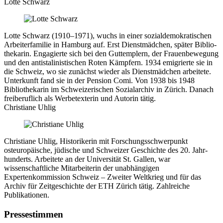
Lotte Schwarz
Lotte Schwarz (1910–1971), wuchs in einer sozialdemokratischen
Arbeiterfamilie in Hamburg auf. Erst Dienstmädchen, später Biblio­
thekarin. Engagierte sich bei den Guttemplern, der Frauenbewe­gung
und den antistalinistischen Roten Kämpfern. 1934 emigrierte sie in
die Schweiz, wo sie zunächst wieder als Dienstmädchen arbei­tete.
Unterkunft fand sie in der Pension Comi. Von 1938 bis 1948
Bibliothekarin im Schweizerischen Sozial­archiv in Zürich. Danach
freiberuflich als Werbetexterin und Autorin tätig.
Christiane Uhlig
Christiane Uhlig, Historikerin mit Forschungsschwerpunkt
osteuropäische, jüdi­sche und Schweizer Geschichte des 20. Jahr­
hunderts. Arbeitete an der Universität St. Gallen, war
wissenschaftliche Mitarbeiterin der unab­hängigen
Expertenkommission Schweiz – Zweiter Weltkrieg und für das
Archiv für Zeit­geschichte der ETH Zürich tätig. Zahlreiche
Publikationen.
Pressestimmen