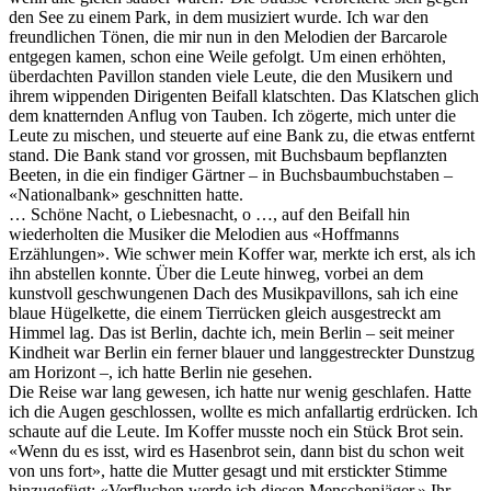
den See zu einem Park, in dem musiziert wurde. Ich war den
freundlichen Tönen, die mir nun in den Melodien der Barcarole
entgegen kamen, schon eine Weile gefolgt. Um einen erhöhten,
überdachten Pavillon standen viele Leute, die den Musikern und
ihrem wippenden Dirigenten Beifall klatschten. Das Klatschen glich
dem knatternden Anflug von Tauben. Ich zögerte, mich unter die
Leute zu mischen, und steuerte auf eine Bank zu, die etwas entfernt
stand. Die Bank stand vor grossen, mit Buchsbaum bepflanzten
Beeten, in die ein findiger Gärtner – in Buchsbaumbuchstaben –
«Nationalbank» geschnitten hatte.
… Schöne Nacht, o Liebesnacht, o …, auf den Beifall hin
wiederholten die Musiker die Melodien aus «Hoffmanns
Erzählungen». Wie schwer mein Koffer war, merkte ich erst, als ich
ihn abstellen konnte. Über die Leute hinweg, vorbei an dem
kunstvoll geschwungenen Dach des Musikpavillons, sah ich eine
blaue Hügelkette, die einem Tierrücken gleich ausgestreckt am
Himmel lag. Das ist Berlin, dachte ich, mein Berlin – seit meiner
Kindheit war Berlin ein ferner blauer und langgestreckter Dunstzug
am Horizont –, ich hatte Berlin nie gesehen.
Die Reise war lang gewesen, ich hatte nur wenig geschlafen. Hatte
ich die Augen geschlossen, wollte es mich anfallartig erdrücken. Ich
schaute auf die Leute. Im Koffer musste noch ein Stück Brot sein.
«Wenn du es isst, wird es Hasenbrot sein, dann bist du schon weit
von uns fort», hatte die Mutter gesagt und mit erstickter Stimme
hinzugefügt: «Verfluchen werde ich diesen Menschenjäger.» Ihr