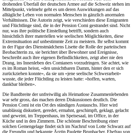
drohenden Überfall der deutschen Armee auf die Schweiz stehen im
Mittelpunkt, vielmehr geht es um deren Auswirkungen auf das
alltägliche Leben von normalen Menschen in gänzlich anormalen
Verhältnissen. Die Autorin zeigt, wie verschieden diese Emigranten
und Flüchtlinge sind, die in der Pension Comi gestrandet sind. Nicht
nur, was ihre politische Einstellung betrifft, sondern auch
hinsichtlich ihrer materiellen wie seelischen Möglichkeiten, diese
Extremsituation auf unbestimmte Zeit zu meistern. Ihr selbst kommt
in der Figur des Dienstmädchens Lisette die Rolle der parteiischen
Beobachterin zu, sie berichtet über Bewohner und Ereignisse,
beschreibt auch ihre eigenen Befindlichkeiten, zeigt aber nie den
Drang, ins Innenleben des Comianers vorzudringen. Sie achtet, wie
es im Roman heisst, «den unsichtbaren Damm, hinter den er sich
zurückziehen konnte», da sie um «jene seelische Schwerarbeit»
wusste, die jeder Flüchtling zu leisten hatte: «hoffen, warten,
dankbar bleiben».
Die Bandbreite der unfreiwillig als Heimatlose Zusammenlebenden
war sehr gross, das machen deren Diskussionen deutlich. Die
Pension Comi ist ein Ort des ständigen Austauschs. Hier wird
unablässig diskutiert, geredet, ermahnt, geschimpft, geklagt, gelacht
und geweint, im Treppenhaus, im Speisesaal, im Office, in der
Küche und in den Zimmern. Die schönste Beschreibung einer
solchen Gemengelage findet sich im Nachruf von Lotte Schwarz auf
die Freundin und bekannte Ärztin Paulette Brupbacher, Ehefrau von