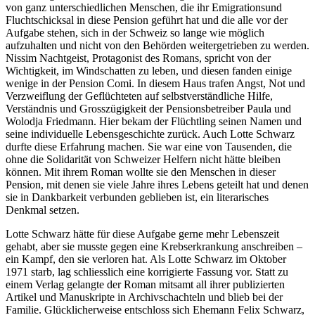
von ganz unterschiedlichen Menschen, die ihr Emigrationsund
Fluchtschicksal in diese Pension geführt hat und die alle vor der
Aufgabe stehen, sich in der Schweiz so lange wie möglich
aufzuhalten und nicht von den Behörden weitergetrieben zu werden.
Nissim Nachtgeist, Protagonist des Romans, spricht von der
Wichtigkeit, im Windschatten zu leben, und diesen fanden einige
wenige in der Pension Comi. In diesem Haus trafen Angst, Not und
Verzweiflung der Geflüchteten auf selbstverständliche Hilfe,
Verständnis und Grosszügigkeit der Pensionsbetreiber Paula und
Wolodja Friedmann. Hier bekam der Flüchtling seinen Namen und
seine individuelle Lebensgeschichte zurück. Auch Lotte Schwarz
durfte diese Erfahrung machen. Sie war eine von Tausenden, die
ohne die Solidarität von Schweizer Helfern nicht hätte bleiben
können. Mit ihrem Roman wollte sie den Menschen in dieser
Pension, mit denen sie viele Jahre ihres Lebens geteilt hat und denen
sie in Dankbarkeit verbunden geblieben ist, ein literarisches
Denkmal setzen.
Lotte Schwarz hätte für diese Aufgabe gerne mehr Lebenszeit
gehabt, aber sie musste gegen eine Krebserkrankung anschreiben –
ein Kampf, den sie verloren hat. Als Lotte Schwarz im Oktober
1971 starb, lag schliesslich eine korrigierte Fassung vor. Statt zu
einem Verlag gelangte der Roman mitsamt all ihrer publizierten
Artikel und Manuskripte in Archivschachteln und blieb bei der
Familie. Glücklicherweise entschloss sich Ehemann Felix Schwarz,