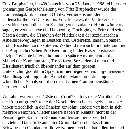
Fritz Brupbacher, im «Volksrecht» vom 25. Januar 1968: «Unter der
grossartigen Gesprächsleitung von Fritz Brupbacher wurde der
Donnerstagsklub zu einem Ort des Vertrauens und der
leidenschaftlichen Diskussion. Fritz liebte es, die Vertreter der
verschiedenen politischen Richtungen einzuladen. Heute würde man
sagen, er veranstaltete ein Happening. Doch ging es Fritz und seinen
Gästen darum, die Ursachen der Niederlagen der sozialistischen
Arbeiterbewegungen in Deutschland, Österreich, Italien, Spanien
und – Russland zu diskutieren. Während man sich im Hinterzimmer
der Brupbacher’schen Praxiswohnung in der Kasernenstrasse
hitzige Gefechte lieferte, konnte ein später Ankommender die
Mäntel der Kommunisten, Trotzkisten, Sozialdemokraten und
Dissidenten friedlich übereinander auf dem grossen
Untersuchungsstuhl im Sprechzimmer liegen sehen; in gemeinsamer
Machtlosigkeit hingen die Ärmel der Mäntel und die langen,
winterlichen Schals von diesem seltsamen Garderobenständer
herunter …»1
Wer aber waren diese Gäste der Comi? Gab es reale Vorbilder für
die Romanfiguren? Viele der Geschilderten hat es egeben, und sie
haben tatsächlich in der Pension gewohnt, andere vereinen in sich
mehrere Personen, wieder andere haben in Realität nicht in der
Pension gelebt, nur im Roman konnten sie hier tatsächlich
einziehen. Das dürfte auch der Grund dafür sein, dass Lotte
Schwarz den Comianern fiktive Namen gegeben hat, allerdings bei