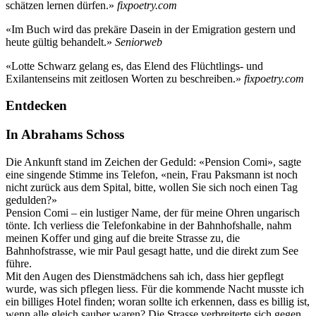
schätzen lernen dürfen.»
fixpoetry.com
«Im Buch wird das prekäre Dasein in der Emigration gestern und
heute gültig behandelt.»
Seniorweb
«Lotte Schwarz gelang es, das Elend des Flüchtlings- und
Exilantenseins mit zeitlosen Worten zu beschreiben.»
fixpoetry.com
Entdecken
In Abrahams Schoss
Die Ankunft stand im Zeichen der Geduld: «Pension Comi», sagte
eine singende Stimme ins Telefon, «nein, Frau Paksmann ist noch
nicht zurück aus dem Spital, bitte, wollen Sie sich noch einen Tag
gedulden?»
Pension Comi – ein lustiger Name, der für meine Ohren ungarisch
tönte. Ich verliess die Telefonkabine in der Bahnhofshalle, nahm
meinen Koffer und ging auf die breite Strasse zu, die
Bahnhofstrasse, wie mir Paul gesagt hatte, und die direkt zum See
führe.
Mit den Augen des Dienstmädchens sah ich, dass hier gepflegt
wurde, was sich pflegen liess. Für die kommende Nacht musste ich
ein billiges Hotel finden; woran sollte ich erkennen, dass es billig ist,
wenn alle gleich sauber waren? Die Strasse verbreiterte sich gegen