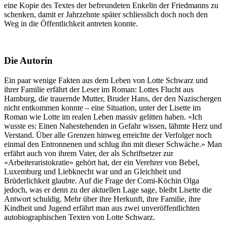
eine Kopie des Textes der befreundeten Enkelin der Friedmanns zu
schenken, damit er Jahrzehnte später schliesslich doch noch den
Weg in die Öffentlichkeit antreten konnte.
Die Autorin
Ein paar wenige Fakten aus dem Leben von Lotte Schwarz und
ihrer Familie erfährt der Leser im Roman: Lottes Flucht aus
Hamburg, die trauernde Mutter, Bruder Hans, der den Nazischergen
nicht entkommen konnte – eine Situation, unter der Lisette im
Roman wie Lotte im realen Leben massiv gelitten haben. «Ich
wusste es: Einen Nahestehenden in Gefahr wissen, lähmte Herz und
Verstand. Über alle Grenzen hinweg erreichte der Verfolger noch
einmal den Entronnenen und schlug ihn mit dieser Schwäche.» Man
erfährt auch von ihrem Vater, der als Schriftsetzer zur
«Arbeiteraristokratie» gehört hat, der ein Verehrer von Bebel,
Luxemburg und Liebknecht war und an Gleichheit und
Brüderlichkeit glaubte. Auf die Frage der Comi-Köchin Olga
jedoch, was er denn zu der aktuellen Lage sage, bleibt Lisette die
Antwort schuldig. Mehr über ihre Herkunft, ihre Familie, ihre
Kindheit und Jugend erfährt man aus zwei unveröffentlichten
autobiographischen Texten von Lotte Schwarz.