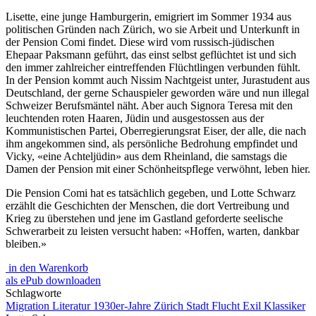
Lisette, eine junge Hamburgerin, emigriert im Sommer 1934 aus
politischen Gründen nach Zürich, wo sie Arbeit und Unterkunft in
der Pension Comi findet. Diese wird vom russisch-jüdischen
Ehepaar Paksmann geführt, das einst selbst geflüchtet ist und sich
den immer zahlreicher eintreffenden Flüchtlingen verbunden fühlt.
In der Pension kommt auch Nissim Nachtgeist unter, Jurastudent aus
Deutschland, der gerne Schauspieler geworden wäre und nun illegal
Schweizer Berufsmäntel näht. Aber auch Signora Teresa mit den
leuchtenden roten Haaren, Jüdin und ausgestossen aus der
Kommunistischen Partei, Oberregierungsrat Eiser, der alle, die nach
ihm angekommen sind, als persönliche Bedrohung empfindet und
Vicky, «eine Achteljüdin» aus dem Rheinland, die samstags die
Damen der Pension mit einer Schönheitspflege verwöhnt, leben hier.
Die Pension Comi hat es tatsächlich gegeben, und Lotte Schwarz
erzählt die Geschichten der Menschen, die dort Vertreibung und
Krieg zu überstehen und jene im Gastland geforderte seelische
Schwerarbeit zu leisten versucht haben: «Hoffen, warten, dankbar
bleiben.»
in den Warenkorb
als ePub downloaden
Schlagworte
Migration
Literatur
1930er-Jahre
Zürich Stadt
Flucht
Exil
Klassiker