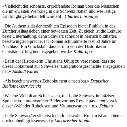
«Vielleicht der schönste, ergreifendste Roman über die Menschen,
die im Zweiten Weltkrieg in die Schweiz flohen und wie lästige
Eindringlinge behandelt wurden!»
Charles Linsmayer
«Die Authentizität der erzählten Episoden bietet Einblick in das
Zürcher Alltagsleben einer bewegten Zeit. Zugleich ist die Lektüre
beste Unterhaltung, denn Schwarz schreibt in herrlich bildhafter,
beschwingter Sprache. Ihr Roman schlummerte fast 50 Jahre im
Nachlass. Ein Glücksfall, dass er nun von der Historikerin
Christiane Uhlig herausgegeben wird.»
Kulturtipp
«Es ist der Historikerin Christiane Uhlig zu verdanken, dass sie
dieses Dokument zur Schweizer Emigrationsgeschichte ausgegraben
hat.»
Altstadt Kurier
«Als beachtenswertes Zeitdokument einsetzbar.»
Deutscher
Bibliotheksservice.ekz
«Welche Vielfalt an Schicksalen, die Lotte Schwarz in präziser
Sprache voll unerwarteter Bilder vor uns Revue passieren lässt in
dieser ‹Welt der Ruhelosen und Visumerwarter›.»
p.s. Zeitung
«Lotte Schwarz’ erzählerisch eindrucksvoller Roman ist auch heute
noch unbedingt lesenswert.»
Literarischer Monat