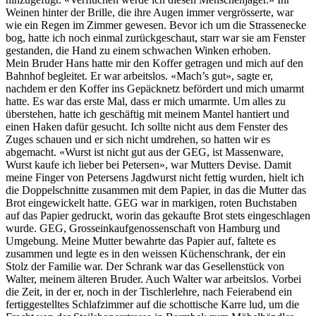
Weinen hinter der Brille, die ihre Augen immer vergrösserte, war
wie ein Regen im Zimmer gewesen. Bevor ich um die Strassenecke
bog, hatte ich noch einmal zurückgeschaut, starr war sie am Fenster
gestanden, die Hand zu einem schwachen Winken erhoben.
Mein Bruder Hans hatte mir den Koffer getragen und mich auf den
Bahnhof begleitet. Er war arbeitslos. «Mach’s gut», sagte er,
nachdem er den Koffer ins Gepäcknetz befördert und mich umarmt
hatte. Es war das erste Mal, dass er mich umarmte. Um alles zu
überstehen, hatte ich geschäftig mit meinem Mantel hantiert und
einen Haken dafür gesucht. Ich sollte nicht aus dem Fenster des
Zuges schauen und er sich nicht umdrehen, so hatten wir es
abgemacht. «Wurst ist nicht gut aus der GEG, ist Massenware,
Wurst kaufe ich lieber bei Petersen», war Mutters Devise. Damit
meine Finger von Petersens Jagdwurst nicht fettig wurden, hielt ich
die Doppelschnitte zusammen mit dem Papier, in das die Mutter das
Brot eingewickelt hatte. GEG war in markigen, roten Buchstaben
auf das Papier gedruckt, worin das gekaufte Brot stets eingeschlagen
wurde. GEG, Grosseinkaufgenossenschaft von Hamburg und
Umgebung. Meine Mutter bewahrte das Papier auf, faltete es
zusammen und legte es in den weissen Küchenschrank, der ein
Stolz der Familie war. Der Schrank war das Gesellenstück von
Walter, meinem älteren Bruder. Auch Walter war arbeitslos. Vorbei
die Zeit, in der er, noch in der Tischlerlehre, nach Feierabend ein
fertiggestelltes Schlafzimmer auf die schottische Karre lud, um die