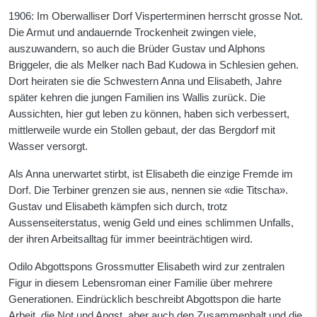
1906: Im Oberwalliser Dorf Visperterminen herrscht grosse Not.
Die Armut und andauernde Trockenheit zwingen viele,
auszuwandern, so auch die Brüder Gustav und Alphons
Briggeler, die als Melker nach Bad Kudowa in Schlesien gehen.
Dort heiraten sie die Schwestern Anna und Elisabeth, Jahre
später kehren die jungen Familien ins Wallis zurück. Die
Aussichten, hier gut leben zu können, haben sich verbessert,
mittlerweile wurde ein Stollen gebaut, der das Bergdorf mit
Wasser versorgt.
Als Anna unerwartet stirbt, ist Elisabeth die einzige Fremde im
Dorf. Die Terbiner grenzen sie aus, nennen sie «die Titscha».
Gustav und Elisabeth kämpfen sich durch, trotz
Aussenseiterstatus, wenig Geld und eines schlimmen Unfalls,
der ihren Arbeitsalltag für immer beeinträchtigen wird.
Odilo Abgottspons Grossmutter Elisabeth wird zur zentralen
Figur in diesem Lebensroman einer Familie über mehrere
Generationen. Eindrücklich beschreibt Abgottspon die harte
Arbeit, die Not und Angst, aber auch den Zusammenhalt und die