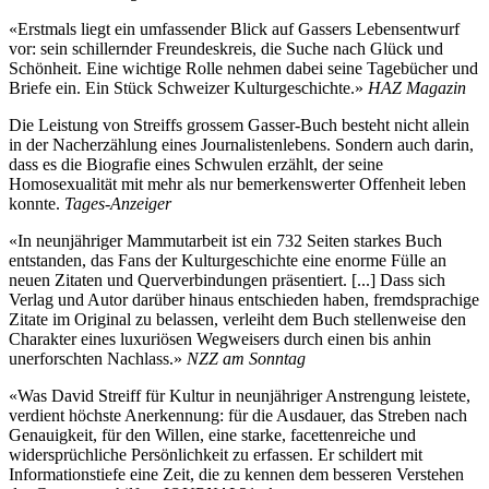
«Erstmals liegt ein umfassender Blick auf Gassers Lebensentwurf
vor: sein schillernder Freundeskreis, die Suche nach Glück und
Schönheit. Eine wichtige Rolle nehmen dabei seine Tagebücher und
Briefe ein. Ein Stück Schweizer Kulturgeschichte.»
HAZ Magazin
Die Leistung von Streiffs grossem Gasser-Buch besteht nicht allein
in der Nacherzählung eines Journalistenlebens. Sondern auch darin,
dass es die Biografie eines Schwulen erzählt, der seine
Homosexualität mit mehr als nur bemerkenswerter Offenheit leben
konnte.
Tages-Anzeiger
«In neunjähriger Mammutarbeit ist ein 732 Seiten starkes Buch
entstanden, das Fans der Kulturgeschichte eine enorme Fülle an
neuen Zitaten und Querverbindungen präsentiert. [...] Dass sich
Verlag und Autor darüber hinaus entschieden haben, fremdsprachige
Zitate im Original zu belassen, verleiht dem Buch stellenweise den
Charakter eines luxuriösen Wegweisers durch einen bis anhin
unerforschten Nachlass.»
NZZ am Sonntag
«Was David Streiff für Kultur in neunjähriger Anstrengung leistete,
verdient höchste Anerkennung: für die Ausdauer, das Streben nach
Genauigkeit, für den Willen, eine starke, facettenreiche und
widersprüchliche Persönlichkeit zu erfassen. Er schildert mit
Informationstiefe eine Zeit, die zu kennen dem besseren Verstehen