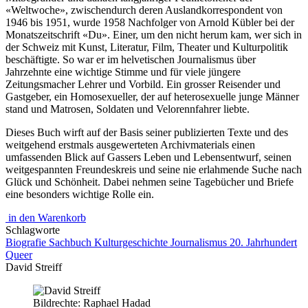
«Weltwoche», zwischendurch deren Auslandkorrespondent von
1946 bis 1951, wurde 1958 Nachfolger von Arnold Kübler bei der
Monatszeitschrift «Du». Einer, um den nicht herum kam, wer sich in
der Schweiz mit Kunst, Literatur, Film, Theater und Kulturpolitik
beschäftigte. So war er im helvetischen Journalismus über
Jahrzehnte eine wichtige Stimme und für viele jüngere
Zeitungsmacher Lehrer und Vorbild. Ein grosser Reisender und
Gastgeber, ein Homosexueller, der auf heterosexuelle junge Männer
stand und Matrosen, Soldaten und Velorennfahrer liebte.
Dieses Buch wirft auf der Basis seiner publizierten Texte und des
weitgehend erstmals ausgewerteten Archivmaterials einen
umfassenden Blick auf Gassers Leben und Lebensentwurf, seinen
weitgespannten Freundeskreis und seine nie erlahmende Suche nach
Glück und Schönheit. Dabei nehmen seine Tagebücher und Briefe
eine besonders wichtige Rolle ein.
in den Warenkorb
Schlagworte
Biografie
Sachbuch
Kulturgeschichte
Journalismus
20. Jahrhundert
Queer
David Streiff
Bildrechte: Raphael Hadad