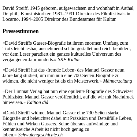
David Streiff, 1945 geboren, aufgewachsen und wohnhaft in Aathal,
Dr. phil., Kunsthistoriker. 1981–1991 Direktor des Filmfestivals in
Locarno, 1994–2005 Direktor des Bundesamtes für Kultur.
Pressestimmen
«David Streiffs Gasser-Biografie ist ihrem enormen Umfang zum
Trotz leicht lesbar, ausnehmend schön gestaltet und reich bebildert,
vor dem Leser paradiert ein ganzes kulturelles Universum des
vergangenen Jahrhunderts.»
SRF Kultur
«David Streiff hat das ‹fremde Leben› des Manuel Gasser neun
Jahre lang studiert, um ihm nun eine 700-Seiten-Biografie zu
widmen, die nicht weniger ist als ein Meisterwerk.»
Männerzeitung
«Der Limmat Verlag hat nun eine opulente Biografie des Schweizer
Publizisten Manuel Gasser veröffentlicht, auf die wir mit Nachdruck
hinweisen.»
Edition dià
«David Streiff widmet Manuel Gasser eine 730 Seiten starke
Biografie und beleuchtet dabei mit Präzision und Detailfülle Leben,
Fühlen und Wirken Gassers. Seine überaus aufwändige und
kenntnisreiche Arbeit ist nicht hoch genug zu
loben.»
Schwulengeschichte.ch