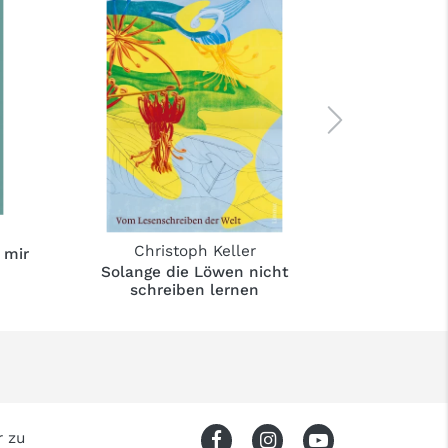
Christoph Keller
Chri
 mir
Solange die Löwen nicht
Der Boden
schreiben lernen
r zu