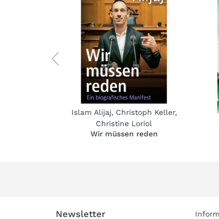
tzten Dinge
Islam Alijaj
,
Christoph Keller
,
Christine Loriol
Wir müssen reden
Newsletter
Inform