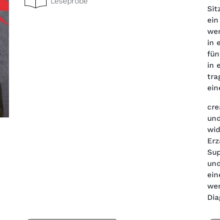
Leseprobe
Sit
ein
wen
in 
fün
in 
tra
ein
cre
und
wid
Erz
Sup
und
ein
wer
Dia