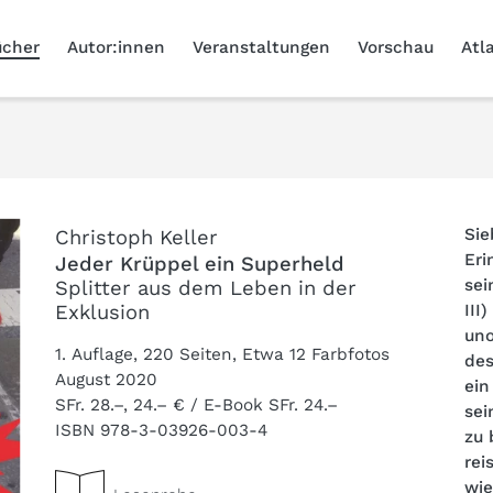
ücher
Autor:innen
Veranstaltungen
Vorschau
Atl
Sie
Christoph Keller
Eri
Jeder Krüppel ein Superheld
sei
Splitter aus dem Leben in der
Exklusion
III
uno
1. Auflage, 220 Seiten, Etwa 12 Farbfotos
des
August 2020
ein
SFr. 28.–, 24.– € / E-Book SFr. 24.–
sei
ISBN
978-3-03926-003-4
zu 
rei
wie