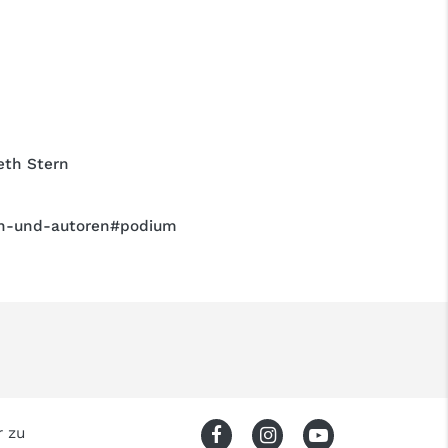
eth Stern
en-und-autoren#podium
r zu