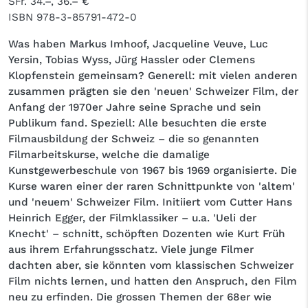
SFr. 34.–, 36.– €
ISBN
978-3-85791-472-0
Was haben Markus Imhoof, Jacqueline Veuve, Luc
Yersin, Tobias Wyss, Jürg Hassler oder Clemens
Klopfenstein gemeinsam? Generell: mit vielen anderen
zusammen prägten sie den 'neuen' Schweizer Film, der
Anfang der 1970er Jahre seine Sprache und sein
Publikum fand. Speziell: Alle besuchten die erste
Filmausbildung der Schweiz – die so genannten
Filmarbeitskurse, welche die damalige
Kunstgewerbeschule von 1967 bis 1969 organisierte. Die
Kurse waren einer der raren Schnittpunkte von 'altem'
und 'neuem' Schweizer Film. Initiiert vom Cutter Hans
Heinrich Egger, der Filmklassiker – u.a. 'Ueli der
Knecht' – schnitt, schöpften Dozenten wie Kurt Früh
aus ihrem Erfahrungsschatz. Viele junge Filmer
dachten aber, sie könnten vom klassischen Schweizer
Film nichts lernen, und hatten den Anspruch, den Film
neu zu erfinden. Die grossen Themen der 68er wie