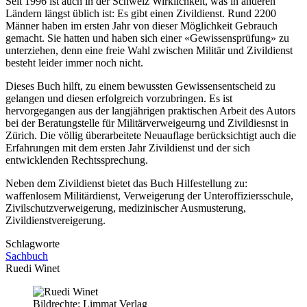
Seit 1996 ist auch in der Schweiz Wirklichkeit, was in anderen
Ländern längst üblich ist: Es gibt einen Zivildienst. Rund 2200
Männer haben im ersten Jahr von dieser Möglichkeit Gebrauch
gemacht. Sie hatten und haben sich einer «Gewissensprüfung» zu
unterziehen, denn eine freie Wahl zwischen Militär und Zivildienst
besteht leider immer noch nicht.
Dieses Buch hilft, zu einem bewussten Gewissensentscheid zu
gelangen und diesen erfolgreich vorzubringen. Es ist
hervorgegangen aus der langjährigen praktischen Arbeit des Autors
bei der Beratungstelle für Militärverweigeurng und Zivildiesnst in
Zürich. Die völlig überarbeitete Neuauflage berücksichtigt auch die
Erfahrungen mit dem ersten Jahr Zivildienst und der sich
entwicklenden Rechtssprechung.
Neben dem Zivildienst bietet das Buch Hilfestellung zu:
waffenlosem Militärdienst, Verweigerung der Unteroffiziersschule,
Zivilschutzverweigerung, medizinischer Ausmusterung,
Zivildienstvereigerung.
Schlagworte
Sachbuch
Ruedi Winet
Bildrechte: Limmat Verlag