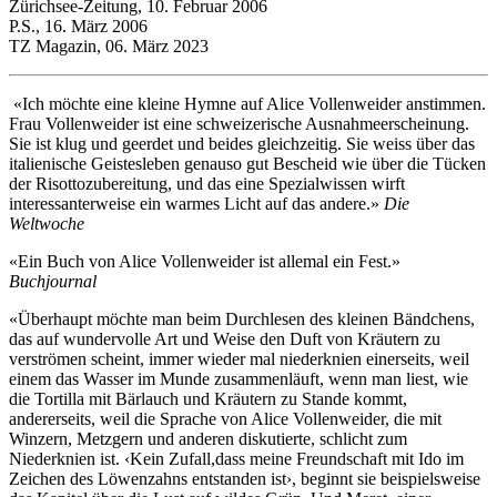
Zürichsee-Zeitung, 10. Februar 2006
P.S., 16. März 2006
TZ Magazin, 06. März 2023
«Ich möchte eine kleine Hymne auf Alice Vollenweider anstimmen.
Frau Vollenweider ist eine schweizerische Ausnahmeerscheinung.
Sie ist klug und geerdet und beides gleichzeitig. Sie weiss über das
italienische Geistesleben genauso gut Bescheid wie über die Tücken
der Risottozubereitung, und das eine Spezialwissen wirft
interessanterweise ein warmes Licht auf das andere.»
Die
Weltwoche
«Ein Buch von Alice Vollenweider ist allemal ein Fest.»
Buchjournal
«Überhaupt möchte man beim Durchlesen des kleinen Bändchens,
das auf wundervolle Art und Weise den Duft von Kräutern zu
verströmen scheint, immer wieder mal niederknien einerseits, weil
einem das Wasser im Munde zusammenläuft, wenn man liest, wie
die Tortilla mit Bärlauch und Kräutern zu Stande kommt,
andererseits, weil die Sprache von Alice Vollenweider, die mit
Winzern, Metzgern und anderen diskutierte, schlicht zum
Niederknien ist. ‹Kein Zufall,dass meine Freundschaft mit Ido im
Zeichen des Löwenzahns entstanden ist›, beginnt sie beispielsweise