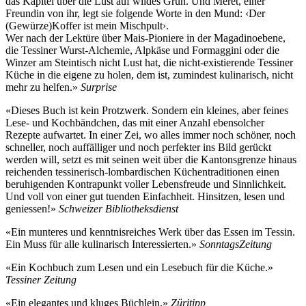
das Kapitel über die Lust auf wildes Grün. Und Meret, einer
Freundin von ihr, legt sie folgende Worte in den Mund: ‹Der
(Gewürze)Koffer ist mein Mischpult›.
Wer nach der Lektüre über Mais-Pioniere in der Magadinoebene,
die Tessiner Wurst-Alchemie, Alpkäse und Formaggini oder die
Winzer am Steintisch nicht Lust hat, die nicht-existierende Tessiner
Küche in die eigene zu holen, dem ist, zumindest kulinarisch, nicht
mehr zu helfen.»
Surprise
«Dieses Buch ist kein Protzwerk. Sondern ein kleines, aber feines
Lese- und Kochbändchen, das mit einer Anzahl ebensolcher
Rezepte aufwartet. In einer Zei, wo alles immer noch schöner, noch
schneller, noch auffälliger und noch perfekter ins Bild gerückt
werden will, setzt es mit seinen weit über die Kantonsgrenze hinaus
reichenden tessinerisch-lombardischen Küchentraditionen einen
beruhigenden Kontrapunkt voller Lebensfreude und Sinnlichkeit.
Und voll von einer gut tuenden Einfachheit. Hinsitzen, lesen und
geniessen!»
Schweizer Bibliotheksdienst
«Ein munteres und kenntnisreiches Werk über das Essen im Tessin.
Ein Muss für alle kulinarisch Interessierten.»
SonntagsZeitung
«Ein Kochbuch zum Lesen und ein Lesebuch für die Küche.»
Tessiner Zeitung
«Ein elegantes und kluges Büchlein.»
Züritipp