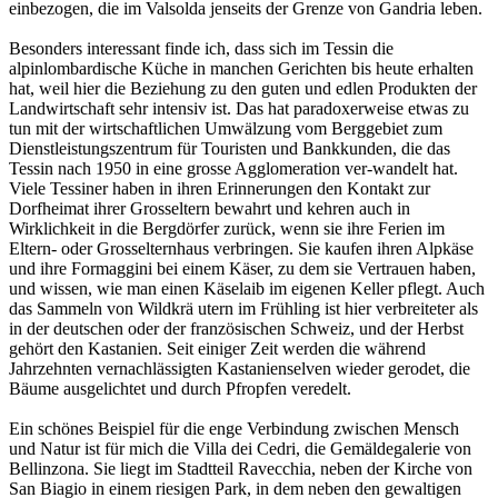
einbezogen, die im Valsolda jenseits der Grenze von Gandria leben.
Besonders interessant finde ich, dass sich im Tessin die
alpinlombardische Küche in manchen Gerichten bis heute erhalten
hat, weil hier die Beziehung zu den guten und edlen Produkten der
Landwirtschaft sehr intensiv ist. Das hat paradoxerweise etwas zu
tun mit der wirtschaftlichen Umwälzung vom Berggebiet zum
Dienstleistungszentrum für Touristen und Bankkunden, die das
Tessin nach 1950 in eine grosse Agglomeration ver-wandelt hat.
Viele Tessiner haben in ihren Erinnerungen den Kontakt zur
Dorfheimat ihrer Grosseltern bewahrt und kehren auch in
Wirklichkeit in die Bergdörfer zurück, wenn sie ihre Ferien im
Eltern- oder Grosselternhaus verbringen. Sie kaufen ihren Alpkäse
und ihre Formaggini bei einem Käser, zu dem sie Vertrauen haben,
und wissen, wie man einen Käselaib im eigenen Keller pflegt. Auch
das Sammeln von Wildkrä utern im Frühling ist hier verbreiteter als
in der deutschen oder der französischen Schweiz, und der Herbst
gehört den Kastanien. Seit einiger Zeit werden die während
Jahrzehnten vernachlässigten Kastanienselven wieder gerodet, die
Bäume ausgelichtet und durch Pfropfen veredelt.
Ein schönes Beispiel für die enge Verbindung zwischen Mensch
und Natur ist für mich die Villa dei Cedri, die Gemäldegalerie von
Bellinzona. Sie liegt im Stadtteil Ravecchia, neben der Kirche von
San Biagio in einem riesigen Park, in dem neben den gewaltigen