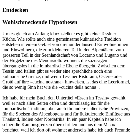
Entdecken
Wohlschmeckende Hypothesen
Um es gleich am Anfang klarzustellen: es gibt keine Tessiner
Küche. Wie sollte auch eine gemeinsame kulinarische Tradition
entstehen in einem Gebiet von dreihunderttausend Einwohnerinnen
und Einwohnern, die zum kleineren Teil in den Alpentälern, zum
grösseren Teil in der Seenlandschaft von Locarno und Lugano und
der Hügelzone des Mendrisiotto wohnen, die sozusagen
übergangslos in die lombardische Ebene übergeht. Zwischen dem
Tessin und Italien gibt es weder eine sprachliche noch eine
kulinarische Grenze, und wenn Tessiner Ristoranti, Osterie oder
Grotti auf ihre «cucina nostrana» hinweisen, ist das eine Leerformel,
die so wenig Sinn hat wie die «cucina della nonna».
Ich habe für mein Buch den Untertitel «Essen im Tessin» gewählt,
weil er nach allen Seiten offen und durchlässig ist: für die
lombardische Tradition, aber auch für andere italienische Provinzen,
für die Speisen des Alpenbogens und für fluktuierende Einflüsse aus
Thailand, Indien oder Nordafrika. In ein paar Kapiteln habe ich
selber die Kantonsgrenzen überschritten und aus dem Misox
berichtet, weil ich dort oft wohnte; anderseits habe ich auch Freunde