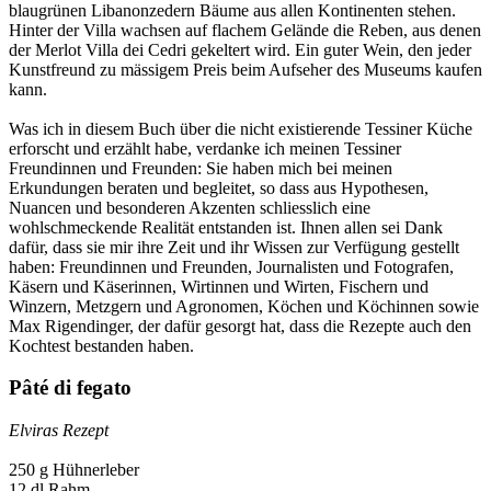
blaugrünen Libanonzedern Bäume aus allen Kontinenten stehen.
Hinter der Villa wachsen auf flachem Gelände die Reben, aus denen
der Merlot Villa dei Cedri gekeltert wird. Ein guter Wein, den jeder
Kunstfreund zu mässigem Preis beim Aufseher des Museums kaufen
kann.
Was ich in diesem Buch über die nicht existierende Tessiner Küche
erforscht und erzählt habe, verdanke ich meinen Tessiner
Freundinnen und Freunden: Sie haben mich bei meinen
Erkundungen beraten und begleitet, so dass aus Hypothesen,
Nuancen und besonderen Akzenten schliesslich eine
wohlschmeckende Realität entstanden ist. Ihnen allen sei Dank
dafür, dass sie mir ihre Zeit und ihr Wissen zur Verfügung gestellt
haben: Freundinnen und Freunden, Journalisten und Fotografen,
Käsern und Käserinnen, Wirtinnen und Wirten, Fischern und
Winzern, Metzgern und Agronomen, Köchen und Köchinnen sowie
Max Rigendinger, der dafür gesorgt hat, dass die Rezepte auch den
Kochtest bestanden haben.
Pâté di fegato
Elviras Rezept
250 g Hühnerleber
12 dl Rahm