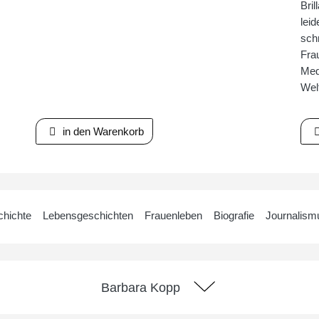
Bri
leid
schr
Fra
Med
Welt
in den Warenkorb
hichte
Lebensgeschichten
Frauenleben
Biografie
Journalism
Barbara Kopp