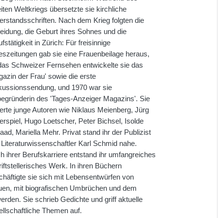
ten Weltkriegs übersetzte sie kirchliche
erstandsschriften. Nach dem Krieg folgten die
eidung, die Geburt ihres Sohnes und die
fstätigkeit in Zürich: Für freisinnige
eszeitungen gab sie eine Frauenbeilage heraus,
 das Schweizer Fernsehen entwickelte sie das
gazin der Frau' sowie die erste
kussionssendung, und 1970 war sie
begründerin des 'Tages-Anzeiger Magazins'. Sie
derte junge Autoren wie Niklaus Meienberg, Jürg
erspiel, Hugo Loetscher, Peter Bichsel, Isolde
ad, Mariella Mehr. Privat stand ihr der Publizist
 Literaturwissenschaftler Karl Schmid nahe.
h ihrer Berufskarriere entstand ihr umfangreiches
iftstellerisches Werk. In ihren Büchern
chäftigte sie sich mit Lebensentwürfen von
uen, mit biografischen Umbrüchen und dem
erden. Sie schrieb Gedichte und griff aktuelle
ellschaftliche Themen auf.