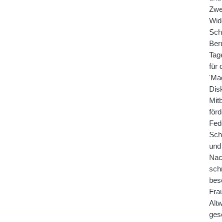
Zwei
Wid
Sch
Beru
Tag
für
'Ma
Dis
Mit
för
Fed
Scha
und
Nac
schr
bes
Fra
Altw
ges