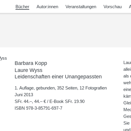
Bücher
Autor:innen
Veranstaltungen
Vorschau
A
Barbara Kopp
Lau
alle
Laure Wyss
Leidenschaften einer Unangepassten
als
weh
1. Auflage, gebunden, 352 Seiten, 12 Fotografien
ein
Juni 2013
käm
SFr. 44.–, 44.– € / E-Book SFr. 19.90
Gle
ISBN
978-3-85791-697-7
Med
Ges
Sie
und