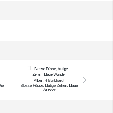
Ma
Ein Brud
Albert H Burkhardt
Die
Blosse Füsse, blutige Zehen, blaue
Wunder