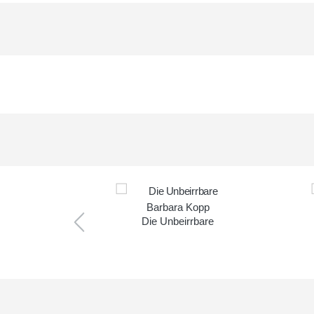
acher
Barbara Kopp
tzer
Die Unbeirrbare