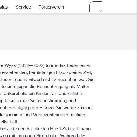
tlas
Service
Förderverein
re Wyss (1913―2002) führte das Leben einer
inerziehenden, berufstätigen Frau zu einer Zeit,
 dieser Lebensentwurf nicht vorgesehen war. Sie
rte sich gegen die Benachteiligung als Mutter
es außerehelichen Kindes, als Journalistin
pfte sie für die Selbstbestimmung und
ichberechtigung der Frauen. Sie wurde zu einer
ienpionierin und Wegbereiterin der heutigen
ellschaft.
 heiratete den Architekten Ernst Zietzschmann
 zog mit ihm nach Stockholm. Während des