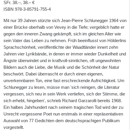
SFr. 38.–, 38.– €
ISBN
978-3-85791-755-4
Mit nur 39 Jahren stürzte sich Jean-Pierre Schlunegger 1964 von
einer Brücke oberhalb von Vevey in die Tiefe; vergeblich hatte er
gegen den inneren Zwang gekämpft, sich im gleichen Alter wie
sein Vater das Leben zu nehmen. Früh beeinflusst von Hölderlins
Sprachschönheit, veröffentlichte der Waadtländer innert zehn
Jahren vier Lyrikbände, in denen er immer wieder Dunkelheit und
Ängste überwindet und in kraftvoll-sinnlichen, oft ungewohnten
Bildern auch die Liebe, die Musik und die Schönheit der Natur
beschwört. Dabei überrascht er durch einen eigenen,
unverkennbaren Ton, eine fast erschreckende Aufrichtigkeit. Um
Schlunegger zu lesen, müsse man 'sich reinigen, die Literatur
vergessen, sich neu in sein Werk vertiefen, sich der Stimme, die
sich erhebt, hingeben', schrieb Richard Garzarolli bereits 1968.
Ein halbes Jahrhundert nach seinem tragischen Tod wird der zu
Unrecht vergessene Poet nun erstmals in einer repräsentativen
Auswahl von 77 Gedichten dem deutschsprachigen Publikum
vorgestellt.